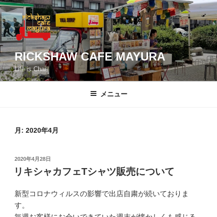
コ
ン
テ
ン
ツ
RICKSHAW CAFE MAYURA
へ
Life is Chai
ス
キ
メニュー
ッ
プ
月:
2020年4月
投
2020年4月28日
稿
リキシャカフェTシャツ販売について
日:
新型コロナウィルスの影響で出店自粛が続いておりま
す。
毎週お客様にお会いできていた週末が懐かしくも感じる