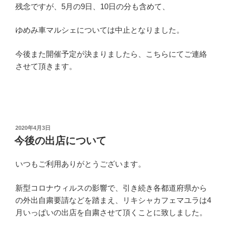
残念ですが、5月の9日、10日の分も含めて、
ゆめみ車マルシェについては中止となりました。
今後また開催予定が決まりましたら、こちらにてご連絡
させて頂きます。
投
2020年4月3日
稿
今後の出店について
日:
いつもご利用ありがとうございます。
新型コロナウィルスの影響で、引き続き各都道府県から
の外出自粛要請などを踏まえ、リキシャカフェマユラは4
月いっぱいの出店を自粛させて頂くことに致しました。