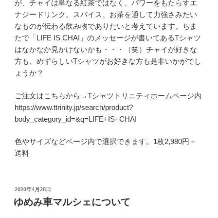
が、チャイは単なる紅茶ではなく、パワーをもたらすエ
ナジードリンク。スパイス、お茶を通して力強さみたい
なものが伝わる飲み物でありたいと考えています。ちま
たで「LIFE IS CHAI」のメッセージが書いてあるTシャツ
はなかなか見かけないかも・・・（笑）チャイが好きな
方も、めずらしいTシャツがお好きな方も是非いかがでし
ょうか？
ご注文はこちらから→Tシャツトリニティホームページ内
https://www.ttrinity.jp/search/product?
body_category_id=&q=LIFE+IS+CHAI
色やサイズなどページ内で選択できます。1枚2,980円＋
送料
投
2020年4月28日
稿
ゆめみ車マルシェについて
日: