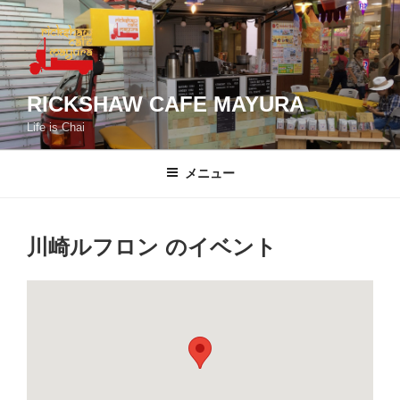
コ
ン
テ
ン
ツ
RICKSHAW CAFE MAYURA
へ
Life is Chai
ス
キ
メニュー
ッ
プ
川崎ルフロン
のイベント