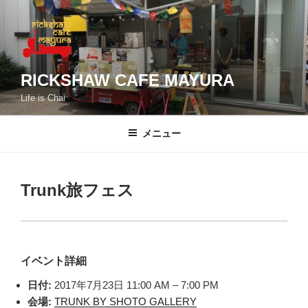
コ
ン
テ
ン
ツ
RICKSHAW CAFE MAYURA
へ
Life is Chai
ス
キ
メニュー
ッ
プ
Trunk旅フェス
イベント詳細
日付:
2017年7月23日 11:00 AM
–
7:00 PM
会場:
TRUNK BY SHOTO GALLERY