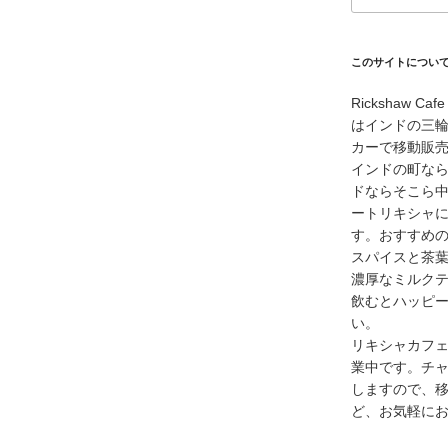
このサイトについ
Rickshaw C
はインドの三
カーで移動販
インドの町な
ドならそこら
ートリキシャ
す。おすすめ
スパイスと茶
濃厚なミルク
飲むとハッピ
い。
リキシャカフェ
業中です。チ
しますので、
ど、お気軽に