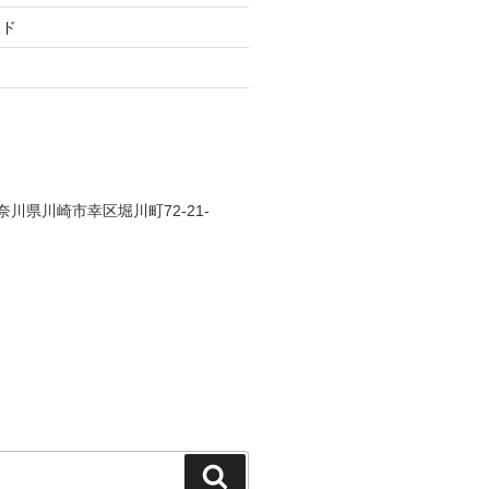
ード
 神奈川県川崎市幸区堀川町72-21-
検