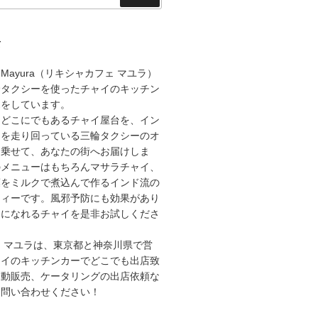
索
て
afe Mayura（リキシャカフェ マユラ）
輪タクシーを使ったチャイのキッチン
売をしています。
らどこにでもあるチャイ屋台を、イン
中を走り回っている三輪タクシーのオ
に乗せて、あなたの街へお届けしま
のメニューはもちろんマサラチャイ、
葉をミルクで煮込んで作るインド流の
ティーです。風邪予防にも効果があり
ーになれるチャイを是非お試しくださ
 マユラは、東京都と神奈川県で営
ャイのキッチンカーでどこでも出店致
移動販売、ケータリングの出店依頼な
お問い合わせください！