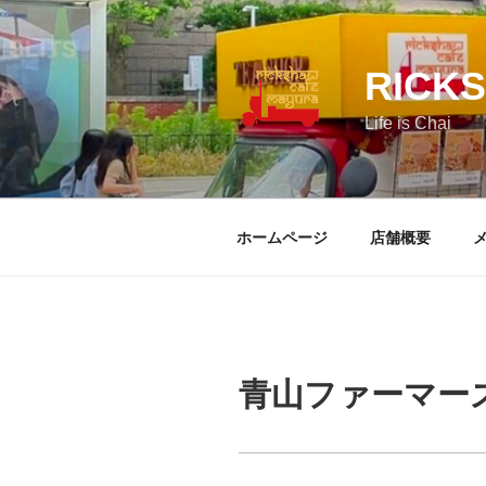
コ
ン
テ
RICK
ン
ツ
Life is Chai
へ
ス
キ
ッ
ホームページ
店舗概要
プ
青山ファーマー