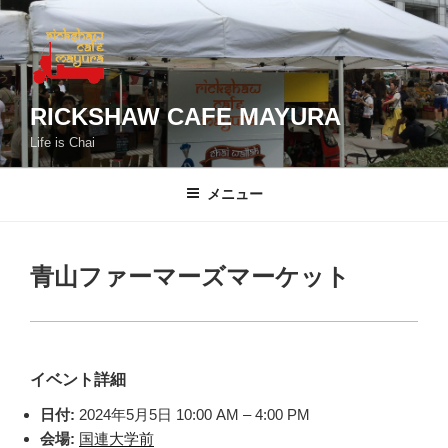
コ
ン
テ
ン
ツ
RICKSHAW CAFE MAYURA
へ
Life is Chai
ス
キ
メニュー
ッ
プ
青山ファーマーズマーケット
イベント詳細
日付:
2024年5月5日 10:00 AM
–
4:00 PM
会場:
国連大学前