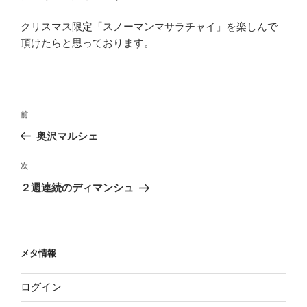
クリスマス限定「スノーマンマサラチャイ」を楽しんで
頂けたらと思っております。
投
前
前
稿
の
奥沢マルシェ
ナ
投
ビ
稿
次
次
ゲ
の
２週連続のディマンシュ
投
ー
稿
シ
ョ
メタ情報
ン
ログイン