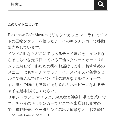
検
検
索
索:
このサイトについて
Rickshaw Cafe Mayura（リキシャカフェ マユラ）はイン
ドの三輪タクシーを使ったチャイのキッチンカーで移動
販売をしています。
インドの町ならどこにでもあるチャイ屋台を、インドな
らそこら中を走り回っている三輪タクシーのオートリキ
シャに乗せて、あなたの街へお届けします。おすすめの
メニューはもちろんマサラチャイ、スパイスと茶葉をミ
ルクで煮込んで作るインド流の濃厚なミルクティーで
す。風邪予防にも効果があり飲むとハッピーになれるチ
ャイを是非お試しください。
リキシャカフェ マユラは、東京都と神奈川県で営業中で
す。チャイのキッチンカーでどこでも出店致しますの
で、移動販売、ケータリングの出店依頼など、お気軽に
お問い合わせください！