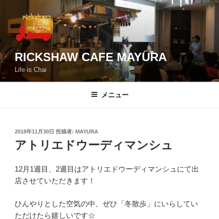
コ
ン
テ
ン
ツ
RICKSHAW CAFE MAYURA
へ
Life is Chai
ス
キ
メニュー
ッ
プ
投
2018年11月30日
投稿者:
MAYURA
稿
アトリエドウーディマンシュ
日:
12月1週目、2週目はアトリエドウーディマンシュにて出
店させていただきます！
ひんやりとした空気の中、ぜひ「冬散歩」にいらしてい
ただけたら嬉しいです☆